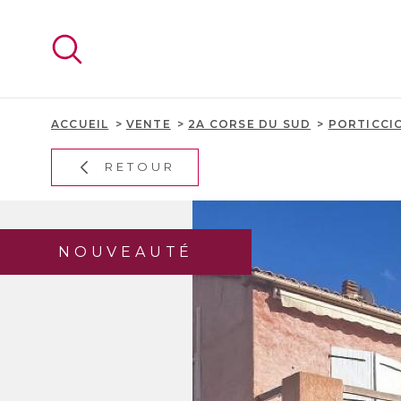
Aller
Aller
Aller
Aller
à
à
au
au
:
la
menu
contenu
recherche
principal
ACCUEIL
VENTE
2A CORSE DU SUD
PORTICCI
RETOUR
NOUVEAUTÉ