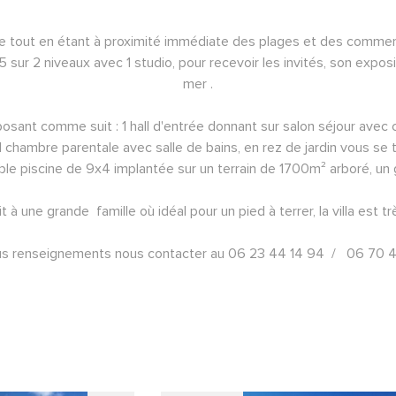
e tout en étant à proximité immédiate des plages et des commerce
5 sur 2 niveaux avec 1 studio, pour recevoir les invités, son expos
mer .
osant comme suit : 1 hall d'entrée donnant sur salon séjour avec 
 1 chambre parentale avec salle de bains, en rez de jardin vous se
le piscine de 9x4 implantée sur un terrain de 1700m² arboré, un ga
 à une grande  famille où idéal pour un pied à terrer, la villa est t
us renseignements nous contacter au 06 23 44 14 94  /   06 70 