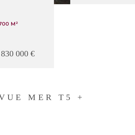
700 M²
830 000 €
VUE MER T5 +
E