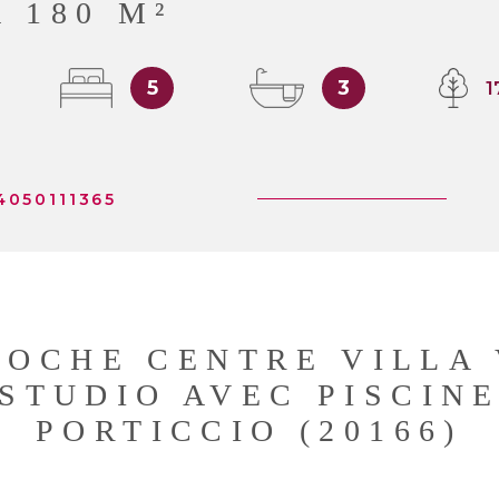
 180 M²
5
3
1
4050111365
ROCHE CENTRE VILLA 
STUDIO AVEC PISCIN
PORTICCIO (20166)