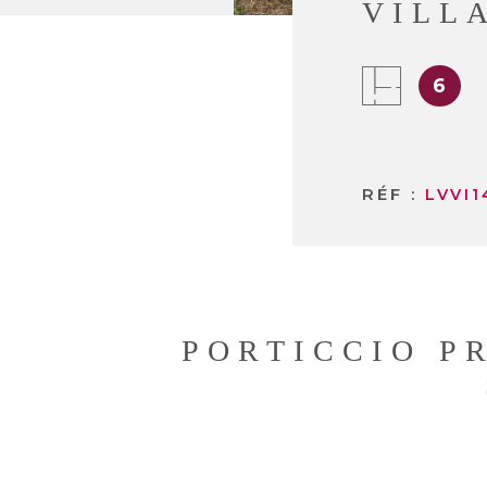
VILLA
6
RÉF :
LVVI1
PORTICCIO P