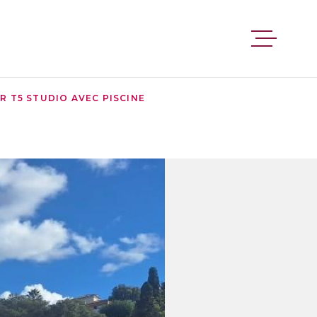
VENTES
R T5 STUDIO AVEC PISCINE
LOCATI
ESTIMA
RECRUT
CONTAC